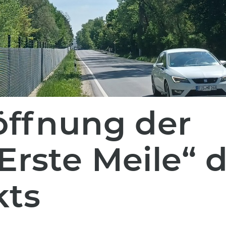
röffnung der
Erste Meile“ 
kts