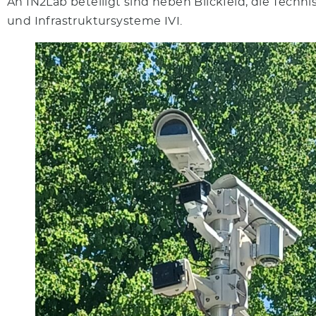
An IN2Lab beteiligt sind neben Blickfeld, die Techn
und Infrastruktursysteme IVI.