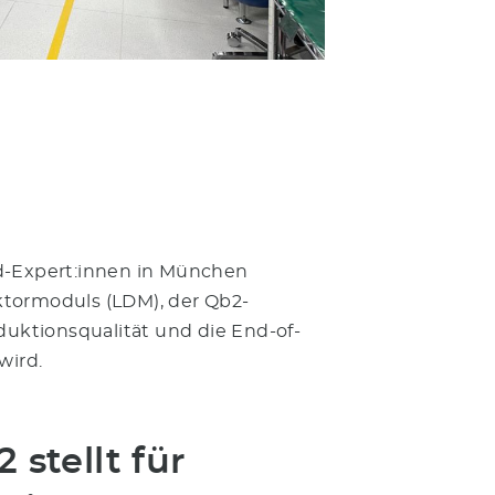
ld-Expert:innen in München
ektormoduls (LDM), der Qb2-
duktionsqualität und die End-of-
wird.
 stellt für