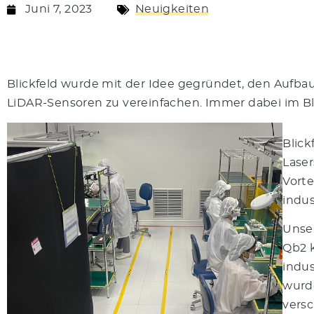
Juni 7, 2023
Neuigkeiten
Blickfeld wurde mit der Idee gegründet, den Aufbau
LiDAR-Sensoren zu vereinfachen. Immer dabei im Blic
Blick
Laser
Vorte
indus
Unser
Qb2 k
indus
wurd
vers