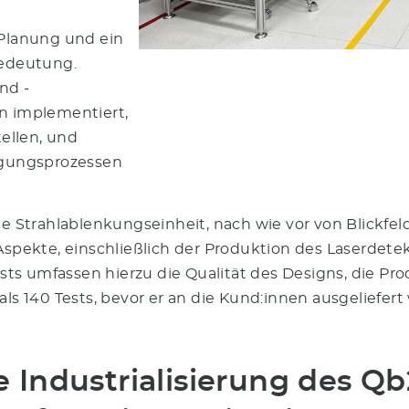
 Planung und ein
edeutung.
nd -
en implementiert,
tellen, und
tigungsprozessen
 Strahlablenkungseinheit, nach wie vor von Blickfe
 Aspekte, einschließlich der Produktion des Laserdet
s umfassen hierzu die Qualität des Designs, die Pro
ls 140 Tests, bevor er an die Kund:innen ausgeliefert 
e Industrialisierung des Qb2