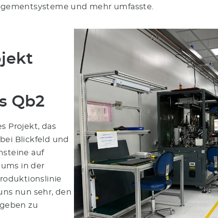
gementsysteme und mehr umfasste.
ojekt
s Qb2
s Projekt, das
bei Blickfeld und
nsteine auf
aums in der
Produktionslinie
 uns nun sehr, den
tgeben zu