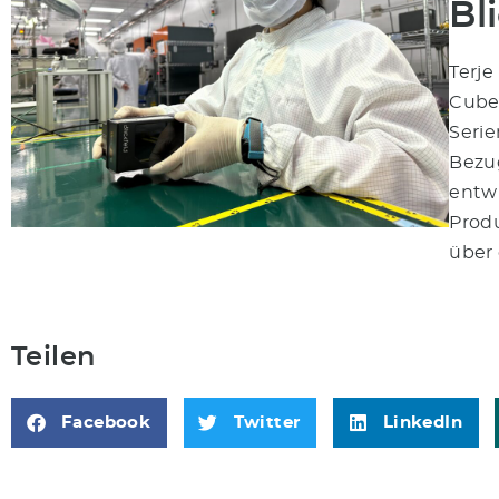
Bl
Terje
Cube 
Serie
Bezug
entwi
Produ
über 
Teilen
Facebook
Twitter
LinkedIn