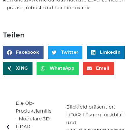
Rettungssysteme auf das nächste Level zu heben
– präzise, robust und hochinnovativ.
Teilen
Facebook
Twitter
LinkedIn
XING
WhatsApp
Email
Die Qb-
Blickfeld präsentiert
Produktfamilie
LiDAR-Lösung für Abfall-
- Modulare 3D-
und
LiDAR-