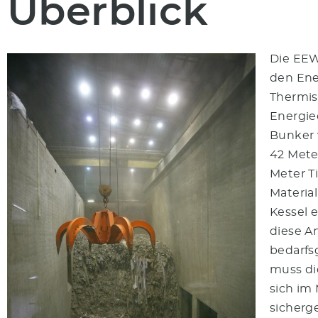
Überblick
Die EEW
den Ener
Thermis
Energie
Bunker
42 Mete
Meter T
Materia
Kessel 
diese A
bedarfs
muss die
sich im
sicherg