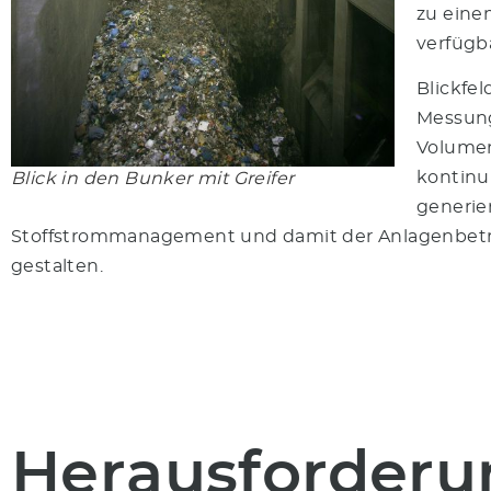
zu eine
verfügba
Blickfe
Messung
Volumen
kontinui
Blick in den Bunker mit Greifer
generie
Stoffstrommanagement
und damit der Anlagenbetri
gestalten.
Herausforderu